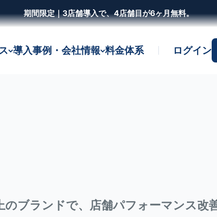
期間限定｜3店舗導入で、4店舗目が6ヶ月無料。
店舗データを統合し、
売上改善の判断へ。
ビス
導入事例・会社情報
料金体系
ログイン
来店・売上・購買率・スタッフなどを統合し、
Iが要点を整理。質問への回答から、優先行動の提案ま
店舗データ統合を相談する
3つの基盤を見
以上のブランドで、店舗パフォーマンス改