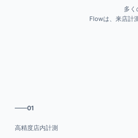
多く
Flowは、来店
01