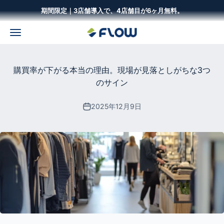
コンテンツへスキップ
期間限定｜3店舗導入で、4店舗目が6ヶ月無料。
メニュー
株式会社Flow Solutions
購買率が下がる本当の理由。現場が見落としがちな3つ
のサイン
2025年12月9日