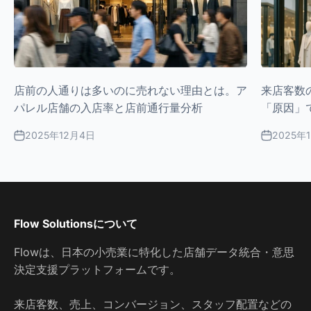
来店客数
店前の人通りは多いのに売れない理由とは。ア
「原因」
パレル店舗の入店率と店前通行量分析
2025年
2025年12月4日
Flow Solutionsについて
Flowは、日本の小売業に特化した店舗データ統合・意思
決定支援プラットフォームです。
来店客数、売上、コンバージョン、スタッフ配置などの