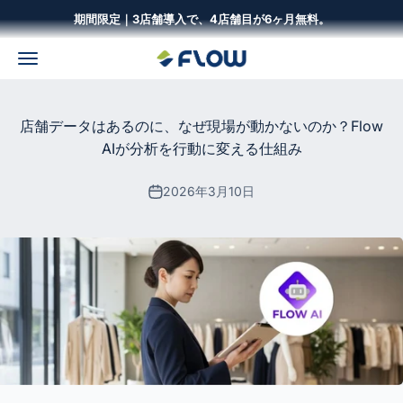
コンテンツへスキップ
期間限定｜3店舗導入で、4店舗目が6ヶ月無料。
メニュー
株式会社Flow Solutions
店舗データはあるのに、なぜ現場が動かないのか？Flow
AIが分析を行動に変える仕組み
2026年3月10日