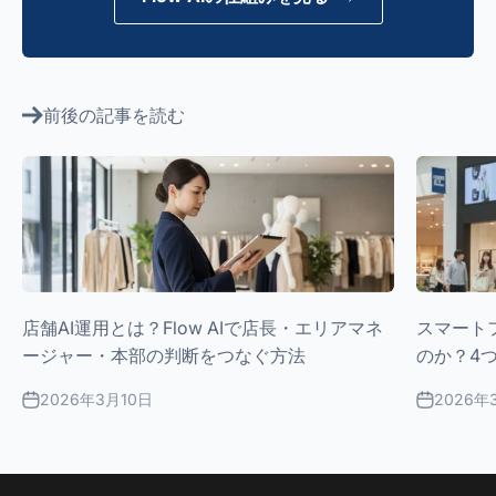
前後の記事を読む
店舗AI運用とは？Flow AIで店長・エリアマネ
スマート
ージャー・本部の判断をつなぐ方法
のか？4
2026年3月10日
2026年