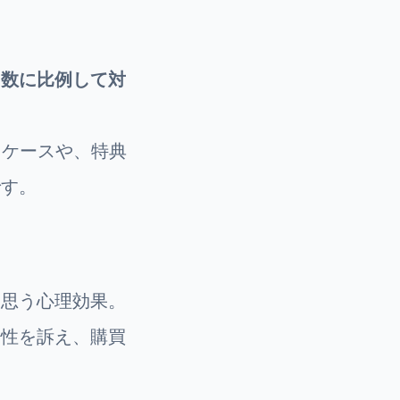
回数に比例して対
るケースや、特典
です。
と思う心理効果。
少性を訴え、購買