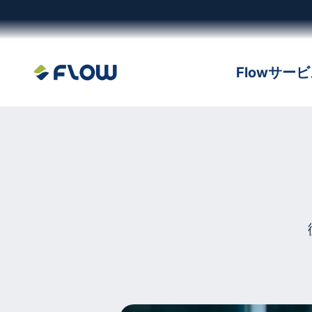
コンテンツへスキップ
Flowサー
株式会社Flow Solutions